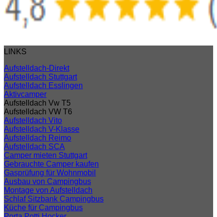
LINKS
Aufstelldach-Direkt
Aufstelldach Stuttgart
Aufstelldach Esslingen
Aktivcamper
Aufstelldach Vw T5
Aufstelldach VW T6
Aufstelldach Vito
Aufstelldach V-Klasse
Aufstelldach Reimo
Aufstelldach SCA
Camper mieten Stuttgart
Gebrauchte Camper kaufen
Gasprüfung für Wohnmobil
Ausbau von Campingbus
Montage von Aufstelldach
Schlaf Sitzbank Campingbus
Küche für Campingbus
Porta Potti Hocker