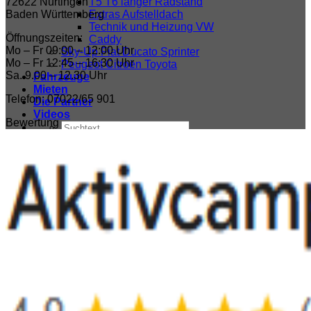
72622 Nürtingen
T5 T6 langer Radstand
Baden Württemberg
Extras Aufstelldach
Technik und Heizung VW
Öffnungszeiten:
Caddy
Mo – Fr 09:00 – 12:00 Uhr
Sky-Up Fiat Ducato Sprinter
Mo – Fr 12:45 – 16:30 Uhr
Peugeot Citroën Toyota
Sa. 9.00 – 12.30 Uhr
Fahrzeuge
Mieten
Telefon: 07022/65 901
Die Partner
Videos
Bewertung
Suchen
nach:
Anmelden / Registrieren
Warenkorb /
0,00
€