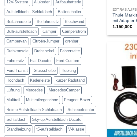
12V-System
Alukeder
Aufbaubatterie
EXTRAS AUF
Aufstelldach - Schlafdach
Batteriehalter
Thule Marki
mit Adapter 
Beifahrerseite
Beifahrersitz
Blechwand
1.150,00
€
Bulli-aufstelldach
Camper
Camperstrom
Campervan
Citroën-Jumper
drehbar
Drehkonsole
Drehsockel
Fahrerseite
Fahrersitz
Fiat-Ducato
Ford Custom
Ford Transit
Glasscheibe
Heizung
Hochdach
Kederleiste
kurzer Radstand
Lüftung
Mercedes
MercedesCamper
Multirail
Multirailregenrinne
Peugeot Boxer
Reimo Aufstelldach Schlafdach
Schiebefesnter
Schlafdach
Sky-up Aufstelldach Ducato
Standheizung
t5-aufstelldach
V-Klasse