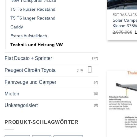
New Transporter >2025
T5 T6 kurzer Radstand
EXTRAS AUF
T5 T6 langer Radstand
Solar Camper
Klasse 375W
Caddy
U
2.075,00
€
1
Extras Aufstelldach
P
w
2
Technik und Heizung VW
Fiat Ducato + Sprinter
(12)
Peugeot Citroën Toyota
(10)
Fahrzeuge und Camper
(2)
Mieten
(0)
Unkategorisiert
(0)
PRODUKT-SCHLAGWÖRTER