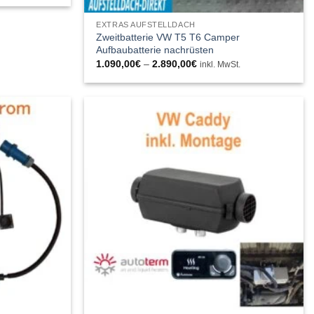
0€
EXTRAS AUFSTELLDACH
Zweitbatterie VW T5 T6 Camper
Aufbaubatterie nachrüsten
Preisspanne:
1.090,00
€
–
2.890,00
€
inkl. MwSt.
1.090,00€
bis
2.890,00€