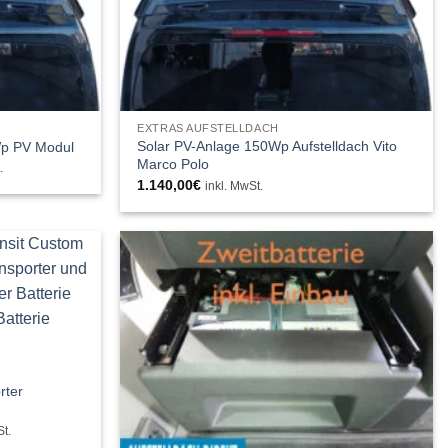
EXTRAS AUFSTELLDACH
Solar PV-Anlage 150Wp Aufstelldach Vito
Wp PV Modul
Marco Polo
.
1.140,00
€
inkl. MwSt.
€.
rter
anne:
St.
0€