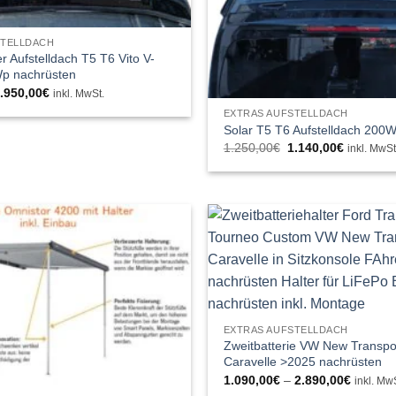
STELLDACH
 Aufstelldach T5 T6 Vito V-
p nachrüsten
rsprünglicher
Aktueller
.950,00
€
inkl. MwSt.
reis
Preis
EXTRAS AUFSTELLDACH
ar:
ist:
.075,00€
1.950,00€.
Solar T5 T6 Aufstelldach 200
Ursprünglicher
Aktueller
1.250,00
€
1.140,00
€
inkl. MwSt
Preis
Preis
war:
ist:
1.250,00€
1.140,00
EXTRAS AUFSTELLDACH
Zweitbatterie VW New Transpo
Caravelle >2025 nachrüsten
Preissp
1.090,00
€
–
2.890,00
€
inkl. Mw
1.090,0