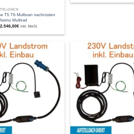
bis
2.890,0
STELLDACH
se T5 T6 Multivan nachrüsten
Reimo Multirail
Preisspanne:
–
2.546,00
€
inkl. MwSt.
1.150,00€
bis
2.546,00€