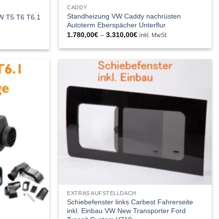
CADDY
Standheizung VW Caddy nachrüsten
W T5 T6 T6.1
Autoterm Eberspächer Unterflur
Preisspanne:
1.780,00
€
–
3.310,00
€
ne:
inkl. MwSt.
1.780,00€
bis
3.310,00€
EXTRAS AUFSTELLDACH
Schiebefenster links Carbest Fahrerseite
inkl. Einbau VW New Transporter Ford