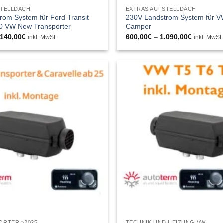
STELLDACH
EXTRAS AUFSTELLDACH
rom System für Ford Transit
230V Landstrom System für V
0 VW New Transporter
Camper
Preisspanne:
Preisspan
.140,00
€
600,00
€
–
1.090,00
€
inkl. MwSt.
inkl. MwSt.
650,00€
600,00€
bis
bis
1.140,00€
1.090,00€
ORTER >2025
TECHNIK UND HEIZUNG VW