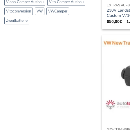
Viano Camper Ausbau
Vito Camper Ausbau
EXTRAS AUF
230V Landst
Vitoconversion
VW
VWCamper
Custom V71
Zweitbatterie
650,00
€
–
1
NEW TRANSP