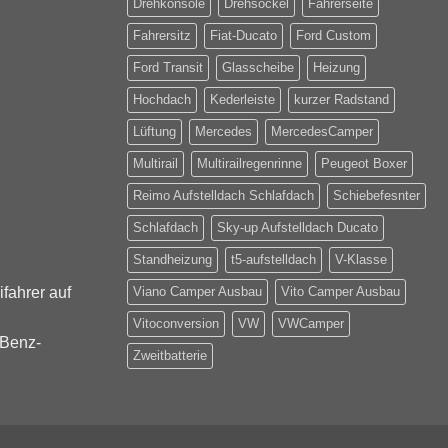
Drehkonsole
Drehsockel
Fahrerseite
Fahrersitz
Fiat-Ducato
Ford Custom
Ford Transit
Glasscheibe
Heizung
Hochdach
Kederleiste
kurzer Radstand
Lüftung
Mercedes
MercedesCamper
Multirail
Multirailregenrinne
Peugeot Boxer
Reimo Aufstelldach Schlafdach
Schiebefesnter
Schlafdach
Sky-up Aufstelldach Ducato
Standheizung
t5-aufstelldach
V-Klasse
fahrer auf
Viano Camper Ausbau
Vito Camper Ausbau
Vitoconversion
VW
VWCamper
-Benz-
Zweitbatterie