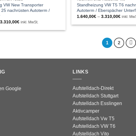
g VW New Transporter
Standheizung VW T5 T6 nachr
 25 nachrüsten Autoterm /
Autoterm / Eberspächer Unterf
r
Preissp
1.640,00
€
–
3.310,00
€
inkl. Mw
1.640,0
Preisspanne:
–
3.310,00
€
inkl. MwSt.
bis
1.640,00€
3.310,0
bis
3.310,00€
1
2
NG
LINKS
Aufstelldach-Direkt
Aufstelldach Stuttgart
Aufstelldach Esslingen
Aktivcamper
Aufstelldach Vw T5
Aufstelldach VW T6
Aufstelldach Vito