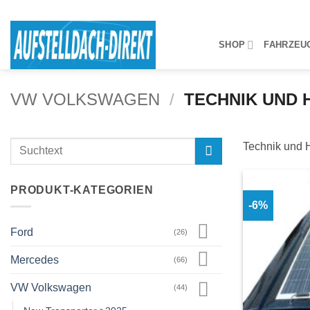
Zum
Inhalt
springen
SHOP
FAHRZEU
VW VOLKSWAGEN
/
TECHNIK UND 
Suchen
Technik und 
nach:
PRODUKT-KATEGORIEN
-6%
Ford
(26)
Mercedes
(66)
VW Volkswagen
(44)