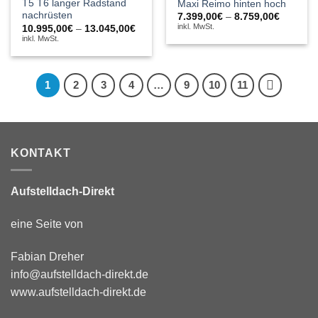
T5 T6 langer Radstand
Maxi Reimo hinten hoch
nachrüsten
Preissp
7.399,00
€
–
8.759,00
€
7.399,0
inkl. MwSt.
Preisspanne:
10.995,00
€
–
13.045,00
€
bis
10.995,00€
inkl. MwSt.
8.759,0
bis
13.045,00€
1
2
3
4
…
9
10
11
KONTAKT
Aufstelldach-Direkt
eine Seite von
Fabian Dreher
info@aufstelldach-direkt.de
www.aufstelldach-direkt.de