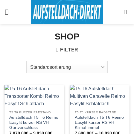
Zum
Inhalt
springen
SHOP
FILTER
T5 T6 KURZER RADSTAND
T5 T6 KURZER RADSTAND
Aufstelldach T5 T6 Reimo
Aufstelldach T5 T6 Reimo
Easyfit kurzer RS VH
Easyfit kurzer RS VH
Gurtverschluss
Klimahimmel
Preisspanne:
Preiss
7.070,00
€
–
9.030,00
€
7.600,00
€
–
10.020,00
€