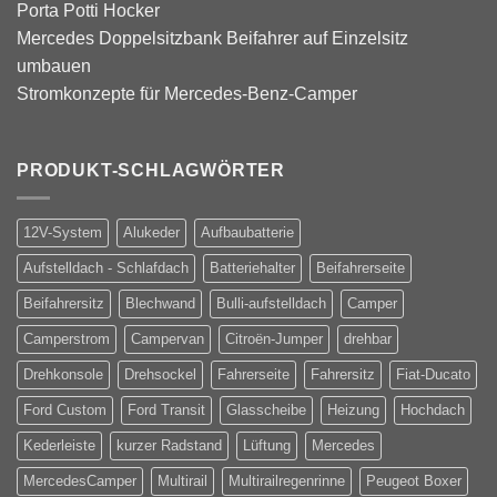
Porta Potti Hocker
Mercedes Doppelsitzbank Beifahrer auf Einzelsitz
umbauen
Stromkonzepte für Mercedes-Benz-Camper
PRODUKT-SCHLAGWÖRTER
12V-System
Alukeder
Aufbaubatterie
Aufstelldach - Schlafdach
Batteriehalter
Beifahrerseite
Beifahrersitz
Blechwand
Bulli-aufstelldach
Camper
Camperstrom
Campervan
Citroën-Jumper
drehbar
Drehkonsole
Drehsockel
Fahrerseite
Fahrersitz
Fiat-Ducato
Ford Custom
Ford Transit
Glasscheibe
Heizung
Hochdach
Kederleiste
kurzer Radstand
Lüftung
Mercedes
MercedesCamper
Multirail
Multirailregenrinne
Peugeot Boxer