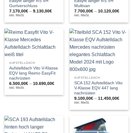
Easyfit langer RS VH
Easyfit langer RS VH
Gurtverschluss
Multivan
Preisspanne:
Preiss
7.170,00
€
–
9.130,00
€
7.700,00
€
–
10.120,00
€
7.170,00€
7.700,
inkl. MwSt.
inkl. MwSt.
bis
bis
9.130,00€
10.120
AUFSTELLDACH
Aufstelldach Vito V-Klasse
EQV lang Reimo EasyFit
nachrüsten
AUFSTELLDACH
SCA 152 Aufstelldach Vito
Preisspanne:
6.500,00
€
–
10.690,00
€
6.500,00€
V-Klasse EQV 447 lang
inkl. MwSt.
bis
nachrüsten
10.690,00€
Preiss
9.100,00
€
–
11.450,00
€
9.100,
inkl. MwSt.
bis
11.450