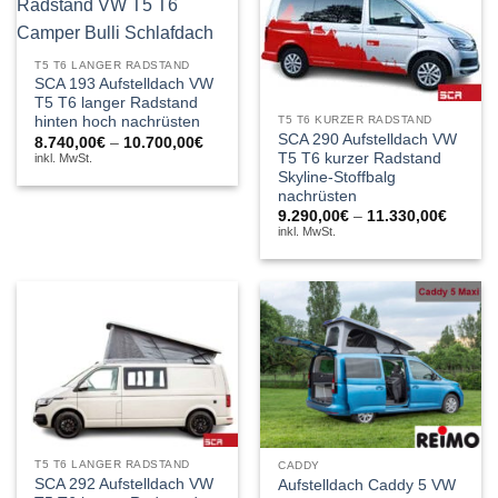
T5 T6 LANGER RADSTAND
SCA 193 Aufstelldach VW
T5 T6 langer Radstand
T5 T6 KURZER RADSTAND
hinten hoch nachrüsten
SCA 290 Aufstelldach VW
Preisspanne:
8.740,00
€
–
10.700,00
€
8.740,00€
T5 T6 kurzer Radstand
inkl. MwSt.
bis
Skyline-Stoffbalg
10.700,00€
nachrüsten
Preiss
9.290,00
€
–
11.330,00
€
9.290,
inkl. MwSt.
bis
11.330
T5 T6 LANGER RADSTAND
CADDY
SCA 292 Aufstelldach VW
Aufstelldach Caddy 5 VW