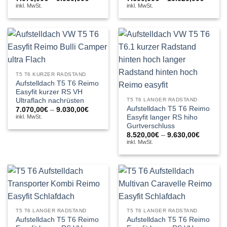
7.070,00€
7.600,
inkl. MwSt.
inkl. MwSt.
bis
bis
9.030,00€
10.020
T5 T6 KURZER RADSTAND
Aufstelldach T5 T6 Reimo
Easyfit kurzer RS VH
Ultraflach nachrüsten
T5 T6 LANGER RADSTAND
Aufstelldach T5 T6 Reimo
Preisspanne:
7.070,00
€
–
9.030,00
€
7.070,00€
Easyfit langer RS hiho
inkl. MwSt.
bis
Gurtverschluss
9.030,00€
Preissp
8.520,00
€
–
9.630,00
€
8.520,0
inkl. MwSt.
bis
9.630,0
T5 T6 LANGER RADSTAND
T5 T6 LANGER RADSTAND
Aufstelldach T5 T6 Reimo
Aufstelldach T5 T6 Reimo