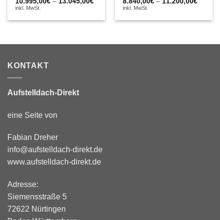
Preiss
Preisspanne:
8.840,00
€
–
11.200,00
€
10.995,00
€
–
13.045,00
€
8.840,
10.995,00€
inkl. MwSt.
inkl. MwSt.
bis
bis
11.200
13.045,00€
KONTAKT
Aufstelldach-Direkt
eine Seite von
Fabian Dreher
info@aufstelldach-direkt.de
www.aufstelldach-direkt.de
Adresse:
Siemensstraße 5
72622 Nürtingen