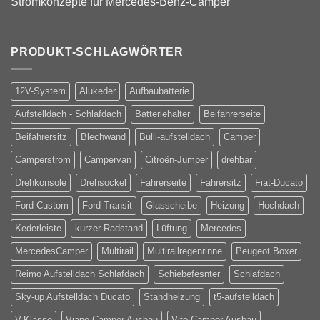
Stromkonzepte für Mercedes-Benz-Camper
PRODUKT-SCHLAGWÖRTER
12V-System
Alukeder
Aufbaubatterie
Aufstelldach - Schlafdach
Batteriehalter
Beifahrerseite
Beifahrersitz
Blechwand
Bulli-aufstelldach
Camper
Camperstrom
Campervan
Citroën-Jumper
drehbar
Drehkonsole
Drehsockel
Fahrerseite
Fahrersitz
Fiat-Ducato
Ford Custom
Ford Transit
Glasscheibe
Heizung
Hochdach
Kederleiste
kurzer Radstand
Lüftung
Mercedes
MercedesCamper
Multirail
Multirailregenrinne
Peugeot Boxer
Reimo Aufstelldach Schlafdach
Schiebefesnter
Schlafdach
Sky-up Aufstelldach Ducato
Standheizung
t5-aufstelldach
V-Klasse
Viano Camper Ausbau
Vito Camper Ausbau