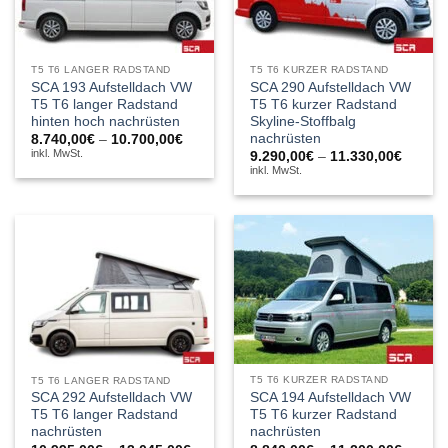
T5 T6 LANGER RADSTAND
T5 T6 KURZER RADSTAND
SCA 193 Aufstelldach VW
SCA 290 Aufstelldach VW
T5 T6 langer Radstand
T5 T6 kurzer Radstand
hinten hoch nachrüsten
Skyline-Stoffbalg
nachrüsten
Preisspanne:
8.740,00
€
–
10.700,00
€
8.740,00€
inkl. MwSt.
Preiss
9.290,00
€
–
11.330,00
€
bis
9.290,
inkl. MwSt.
10.700,00€
bis
11.330
T5 T6 KURZER RADSTAND
T5 T6 LANGER RADSTAND
SCA 194 Aufstelldach VW
SCA 292 Aufstelldach VW
T5 T6 kurzer Radstand
T5 T6 langer Radstand
nachrüsten
nachrüsten