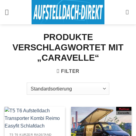
Zum
Inhalt
springen
PRODUKTE
VERSCHLAGWORTET MIT
„CARAVELLE“
FILTER
T5 T6 KURZER RADSTAND