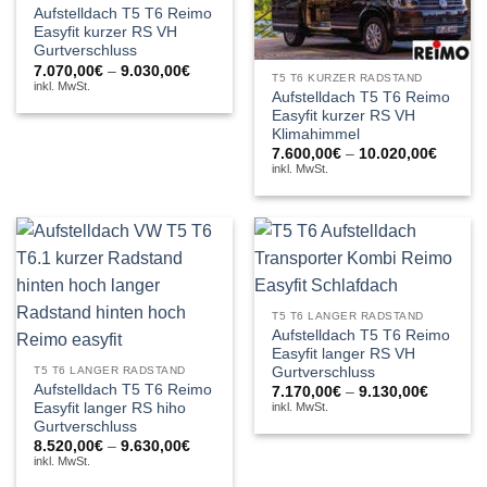
Aufstelldach T5 T6 Reimo
Easyfit kurzer RS VH
Gurtverschluss
Preisspanne:
7.070,00
€
–
9.030,00
€
T5 T6 KURZER RADSTAND
7.070,00€
inkl. MwSt.
Aufstelldach T5 T6 Reimo
bis
9.030,00€
Easyfit kurzer RS VH
Klimahimmel
Preiss
7.600,00
€
–
10.020,00
€
7.600,
inkl. MwSt.
bis
10.020
T5 T6 LANGER RADSTAND
Aufstelldach T5 T6 Reimo
Easyfit langer RS VH
Gurtverschluss
T5 T6 LANGER RADSTAND
Aufstelldach T5 T6 Reimo
Preissp
7.170,00
€
–
9.130,00
€
7.170,0
Easyfit langer RS hiho
inkl. MwSt.
bis
Gurtverschluss
9.130,0
Preisspanne:
8.520,00
€
–
9.630,00
€
8.520,00€
inkl. MwSt.
bis