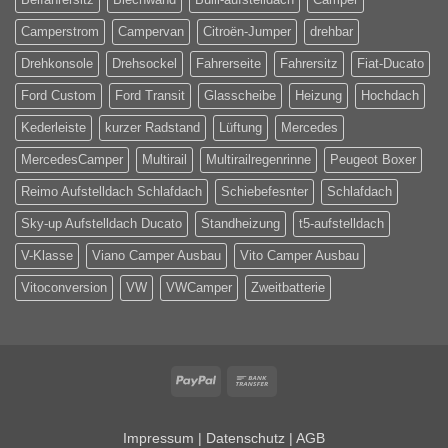
Camperstrom
Campervan
Citroën-Jumper
drehbar
Drehkonsole
Drehsockel
Fahrerseite
Fahrersitz
Fiat-Ducato
Ford Custom
Ford Transit
Glasscheibe
Heizung
Hochdach
Kederleiste
kurzer Radstand
Lüftung
Mercedes
MercedesCamper
Multirail
Multirailregenrinne
Peugeot Boxer
Reimo Aufstelldach Schlafdach
Schiebefesnter
Schlafdach
Sky-up Aufstelldach Ducato
Standheizung
t5-aufstelldach
V-Klasse
Viano Camper Ausbau
Vito Camper Ausbau
Vitoconversion
VW
VWCamper
Zweitbatterie
PayPal
Bank
Transfer
Impressum
|
Datenschutz
|
AGB