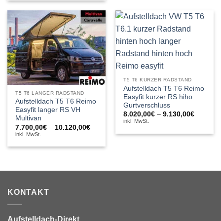
9.630,00€
T5 T6 KURZER RADSTAND
Aufstelldach T5 T6 Reimo
T5 T6 LANGER RADSTAND
Easyfit kurzer RS hiho
Aufstelldach T5 T6 Reimo
Gurtverschluss
Easyfit langer RS VH
Preissp
8.020,00
€
–
9.130,00
€
Multivan
8.020,0
inkl. MwSt.
bis
Preisspanne:
7.700,00
€
–
10.120,00
€
9.130,0
7.700,00€
inkl. MwSt.
bis
10.120,00€
KONTAKT
Aufstelldach-Direkt