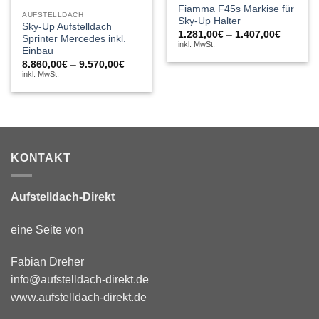
Fiamma F45s Markise für
AUFSTELLDACH
Sky-Up Halter
Sky-Up Aufstelldach
Preissp
1.281,00
€
–
1.407,00
€
Sprinter Mercedes inkl.
1.281,0
inkl. MwSt.
Einbau
bis
1.407,0
Preisspanne:
8.860,00
€
–
9.570,00
€
8.860,00€
inkl. MwSt.
bis
9.570,00€
KONTAKT
Aufstelldach-Direkt
eine Seite von
Fabian Dreher
info@aufstelldach-direkt.de
www.aufstelldach-direkt.de