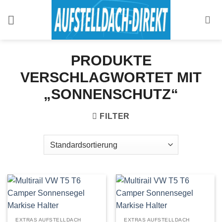
Zum
Inhalt
springen
PRODUKTE
VERSCHLAGWORTET MIT
„SONNENSCHUTZ“
FILTER
EXTRAS AUFSTELLDACH
EXTRAS AUFSTELLDACH