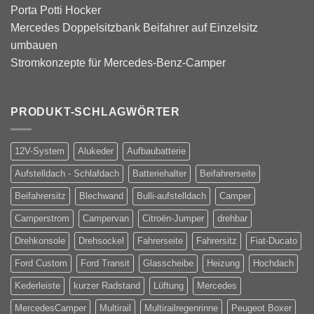
Porta Potti Hocker
Mercedes Doppelsitzbank Beifahrer auf Einzelsitz
umbauen
Stromkonzepte für Mercedes-Benz-Camper
PRODUKT-SCHLAGWÖRTER
12V-System
Alukeder
Aufbaubatterie
Aufstelldach - Schlafdach
Batteriehalter
Beifahrerseite
Beifahrersitz
Blechwand
Bulli-aufstelldach
Camper
Camperstrom
Campervan
Citroën-Jumper
drehbar
Drehkonsole
Drehsockel
Fahrerseite
Fahrersitz
Fiat-Ducato
Ford Custom
Ford Transit
Glasscheibe
Heizung
Hochdach
Kederleiste
kurzer Radstand
Lüftung
Mercedes
MercedesCamper
Multirail
Multirailregenrinne
Peugeot Boxer