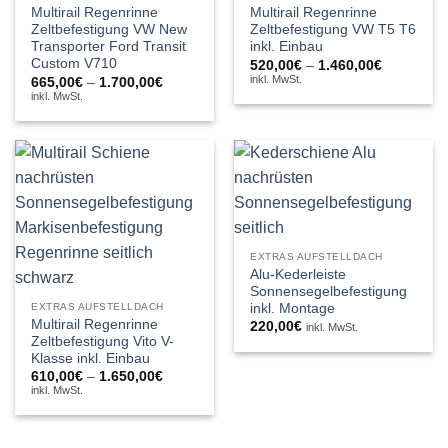
Multirail Regenrinne
Multirail Regenrinne
Zeltbefestigung VW New
Zeltbefestigung VW T5 T6
Transporter Ford Transit
inkl. Einbau
Custom V710
Preisspan
520,00
€
–
1.460,00
€
520,00€
inkl. MwSt.
Preisspanne:
665,00
€
–
1.700,00
€
bis
665,00€
inkl. MwSt.
1.460,00€
bis
1.700,00€
EXTRAS AUFSTELLDACH
Alu-Kederleiste
Sonnensegelbefestigung
inkl. Montage
EXTRAS AUFSTELLDACH
Multirail Regenrinne
220,00
€
inkl. MwSt.
Zeltbefestigung Vito V-
Klasse inkl. Einbau
Preisspanne:
610,00
€
–
1.650,00
€
610,00€
inkl. MwSt.
bis
1.650,00€