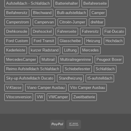
Aufstelldach - Schlafdach
Batteriehalter
Beifahrerseite
Beifahrersitz
Blechwand
Bulli-aufstelldach
Camper
Camperstrom
Campervan
Citroën-Jumper
drehbar
Drehkonsole
Drehsockel
Fahrerseite
Fahrersitz
Fiat-Ducato
Ford Custom
Ford Transit
Glasscheibe
Heizung
Hochdach
Kederleiste
kurzer Radstand
Lüftung
Mercedes
MercedesCamper
Multirail
Multirailregenrinne
Peugeot Boxer
Reimo Aufstelldach Schlafdach
Schiebefesnter
Schlafdach
Sky-up Aufstelldach Ducato
Standheizung
t5-aufstelldach
V-Klasse
Viano Camper Ausbau
Vito Camper Ausbau
Vitoconversion
VW
VWCamper
Zweitbatterie
PayPal
Bank
Transfer