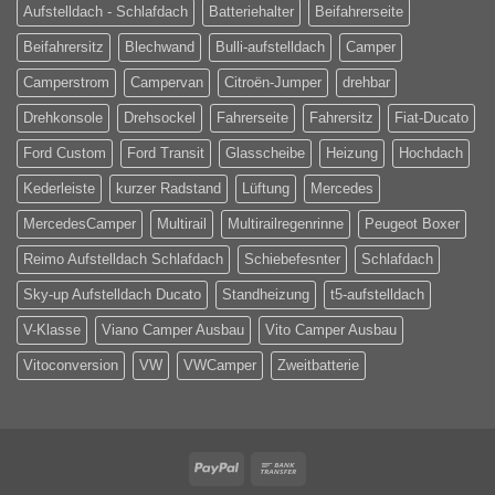
Aufstelldach - Schlafdach
Batteriehalter
Beifahrerseite
Beifahrersitz
Blechwand
Bulli-aufstelldach
Camper
Camperstrom
Campervan
Citroën-Jumper
drehbar
Drehkonsole
Drehsockel
Fahrerseite
Fahrersitz
Fiat-Ducato
Ford Custom
Ford Transit
Glasscheibe
Heizung
Hochdach
Kederleiste
kurzer Radstand
Lüftung
Mercedes
MercedesCamper
Multirail
Multirailregenrinne
Peugeot Boxer
Reimo Aufstelldach Schlafdach
Schiebefesnter
Schlafdach
Sky-up Aufstelldach Ducato
Standheizung
t5-aufstelldach
V-Klasse
Viano Camper Ausbau
Vito Camper Ausbau
Vitoconversion
VW
VWCamper
Zweitbatterie
PayPal
Bank
Transfer