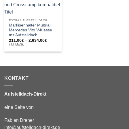
EXTRAS AUFSTELLDACH
Markisenhalter Multirail
Mercedes Vito V-Klasse
mit Aufstelldach
Preisspanne:
211,00
€
–
2.634,00
€
211,00€
inkl. MwSt.
bis
2.634,00€
KONTAKT
Aufstelldach-Direkt
eine Seite von
Fabian Dreher
info@aufstelldach-direkt.de