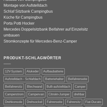
Montage von Aufstelldach
Schlaf Sitzbank Campingbus
Küche für Campingbus
Porta Potti Hocker
Mercedes Doppelsitzbank Beifahrer auf Einzelsitz
umbauen
Stromkonzepte für Mercedes-Benz-Camper
PRODUKT-SCHLAGWÖRTER
12V-System
Alukeder
Aufbaubatterie
Aufstelldach - Schlafdach
Batteriehalter
Beifahrerseite
Beifahrersitz
Blechwand
Bulli-aufstelldach
Camper
Camperstrom
Campervan
Citroën-Jumper
drehbar
Drehkonsole
Drehsockel
Fahrerseite
Fahrersitz
Fiat-Ducato