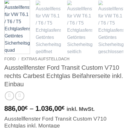
FORD
/
EXTRAS AUFSTELLDACH
Ausstellfenster Ford Transit Custom V710
rechts Carbest Echtglas Beifahrerseite inkl.
Einbau
Preisspanne:
886,00
–
1.036,00
€
€
inkl. MwSt.
886,00€
Ausstellfenster Ford Transit Custom V710
bis
Echtglas inkl. Montage