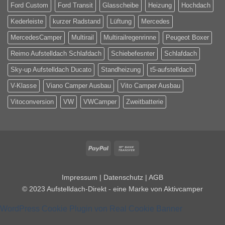
Ford Custom
Ford Transit
Glasscheibe
Heizung
Hochdach
Kederleiste
kurzer Radstand
Lüftung
Mercedes
MercedesCamper
Multirail
Multirailregenrinne
Peugeot Boxer
Reimo Aufstelldach Schlafdach
Schiebefesnter
Schlafdach
Sky-up Aufstelldach Ducato
Standheizung
t5-aufstelldach
V-Klasse
Viano Camper Ausbau
Vito Camper Ausbau
Vitoconversion
VW
VWCamper
Zweitbatterie
PayPal
Bank
Transfer
Impressum
|
Datenschutz
|
AGB
© 2023
Aufstelldach-Direkt
- eine Marke von
Aktivcamper
WordPress Cookie Plugin von Real Cookie Banner