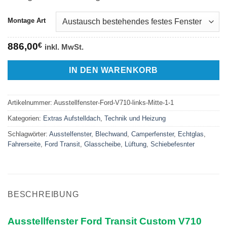
1.036,00€
Montage Art
886,00
€
inkl. MwSt.
IN DEN WARENKORB
Artikelnummer:
Ausstellfenster-Ford-V710-links-Mitte-1-1
Kategorien:
Extras Aufstelldach
,
Technik und Heizung
Schlagwörter:
Ausstelfenster
,
Blechwand
,
Camperfenster
,
Echtglas
,
Fahrerseite
,
Ford Transit
,
Glasscheibe
,
Lüftung
,
Schiebefesnter
BESCHREIBUNG
Ausstellfenster Ford Transit Custom V710