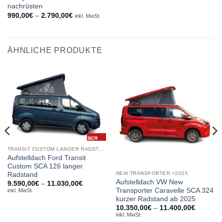
nachrüsten
Preisspanne:
990,00
€
–
2.790,00
€
inkl. MwSt.
990,00€
bis
2.790,00€
ÄHNLICHE PRODUKTE
TRANSIT CUSTOM LANGER RADSTAND
Aufstelldach Ford Transit
Custom SCA 126 langer
NEW TRANSPORTER >2025
Radstand
Aufstelldach VW New
Preisspanne:
9.590,00
€
–
11.030,00
€
9.590,00€
Transporter Caravelle SCA 324
inkl. MwSt.
bis
kurzer Radstand ab 2025
11.030,00€
Preissp
10.350,00
€
–
11.400,00
€
10.350,
inkl. MwSt.
bis