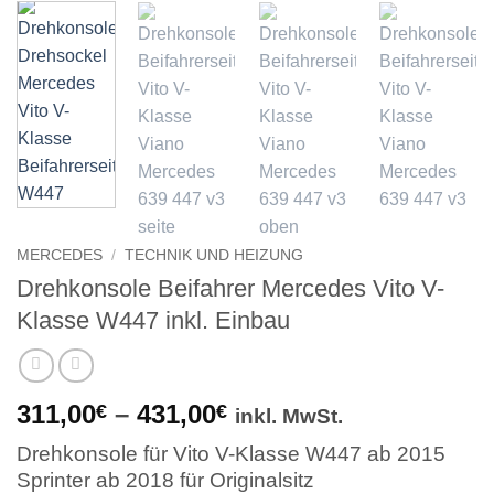
MERCEDES
/
TECHNIK UND HEIZUNG
Drehkonsole Beifahrer Mercedes Vito V-
Klasse W447 inkl. Einbau
Preisspanne:
311,00
–
431,00
€
€
inkl. MwSt.
311,00€
Drehkonsole für Vito V-Klasse W447 ab 2015
bis
Sprinter ab 2018 für Originalsitz
431,00€