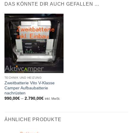
DAS KÖNNTE DIR AUCH GEFALLEN …
TECHNIK UND HEIZUNG
Zweitbatterie Vito V-Klasse
Camper Aufbaubatterie
nachrüsten
Preisspanne:
990,00
€
–
2.790,00
€
inkl. MwSt.
990,00€
bis
2.790,00€
ÄHNLICHE PRODUKTE