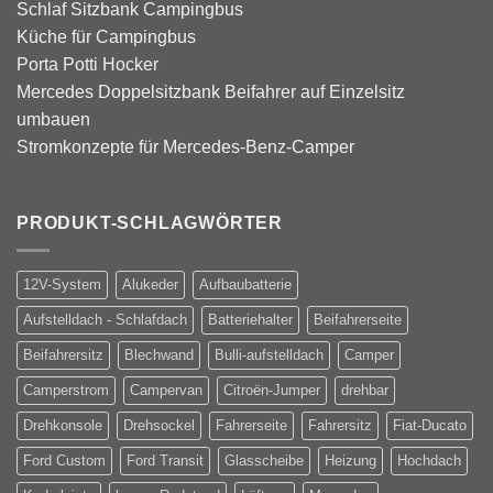
Schlaf Sitzbank Campingbus
Küche für Campingbus
Porta Potti Hocker
Mercedes Doppelsitzbank Beifahrer auf Einzelsitz
umbauen
Stromkonzepte für Mercedes-Benz-Camper
PRODUKT-SCHLAGWÖRTER
12V-System
Alukeder
Aufbaubatterie
Aufstelldach - Schlafdach
Batteriehalter
Beifahrerseite
Beifahrersitz
Blechwand
Bulli-aufstelldach
Camper
Camperstrom
Campervan
Citroën-Jumper
drehbar
Drehkonsole
Drehsockel
Fahrerseite
Fahrersitz
Fiat-Ducato
Ford Custom
Ford Transit
Glasscheibe
Heizung
Hochdach