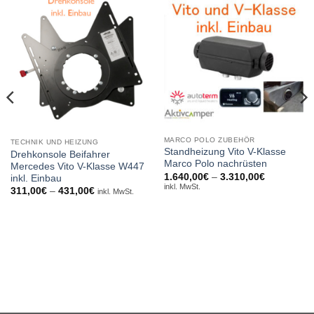
MARCO POLO ZUBEHÖR
TECHNIK UND HEIZUNG
Standheizung Vito V-Klasse
Drehkonsole Beifahrer
Marco Polo nachrüsten
Mercedes Vito V-Klasse W447
Preisspann
1.640,00
€
–
3.310,00
€
inkl. Einbau
e:
1.640,00€
inkl. MwSt.
Preisspanne:
311,00
€
–
431,00
€
inkl. MwSt.
bis
311,00€
3.310,00€
bis
431,00€