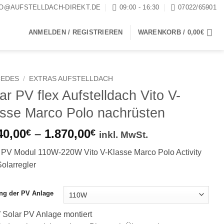
FO@AUFSTELLDACH-DIREKT.DE
09:00 - 16:30
07022/65901
ANMELDEN / REGISTRIEREN
WARENKORB /
0,00
€
EDES
/
EXTRAS AUFSTELLDACH
ar PV flex Aufstelldach Vito V-
sse Marco Polo nachrüsten
Preisspanne:
40,00
–
1.870,00
€
€
inkl. MwSt.
1.140,00€
 PV Modul 110W-220W Vito V-Klasse Marco Polo Activity
bis
Solarregler
1.870,00€
ng der PV Anlage
Solar PV Anlage montiert