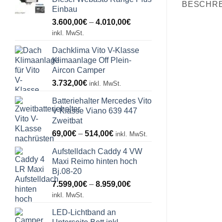
BESCHR
Einbau
Preisspanne:
3.600,00
€
–
4.010,00
€
3.600,00€
inkl. MwSt.
bis
Dachklima Vito V-Klasse
4.010,00€
Klimaanlage Off Plein-
Aircon Camper
3.732,00
€
inkl. MwSt.
Batteriehalter Mercedes Vito
V-Klasse Viano 639 447
Zweitbat
Preisspanne:
69,00
€
–
514,00
€
inkl. MwSt.
69,00€
Aufstelldach Caddy 4 VW
bis
Maxi Reimo hinten hoch
514,00€
Bj.08-20
Preisspanne:
7.599,00
€
–
8.959,00
€
7.599,00€
inkl. MwSt.
bis
LED-Lichtband an
8.959,00€