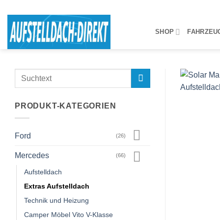
Zum
Inhalt
springen
SHOP
FAHRZEU
Suchen
nach:
PRODUKT-KATEGORIEN
Ford
(26)
Mercedes
(66)
Aufstelldach
Extras Aufstelldach
Technik und Heizung
Camper Möbel Vito V-Klasse