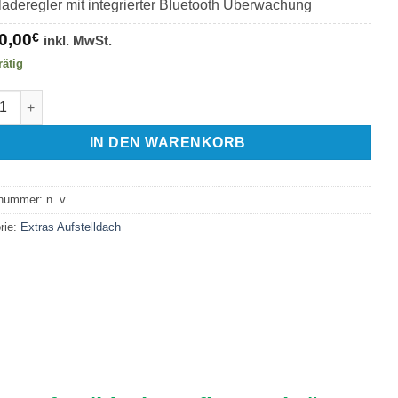
laderegler mit integrierter Bluetooth Überwachung
0,00
€
inkl. MwSt.
rätig
 PV flex Aufstelldach Vito V-Klasse Marco Polo nachrüsten Menge
IN DEN WARENKORB
lnummer:
n. v.
rie:
Extras Aufstelldach