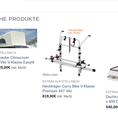
CHE PRODUKTE
STELLDACH
haube Climacover
ito V-Klasse Easyfit
Preisspanne:
25,00
€
inkl. MwSt.
598,00€
bis
625,00€
EXTRAS AUFSTELLDACH
Heckträger Carry Bike V-Klasse
Premium 447 Vito
EXTRAS
819,00
€
Dachha
inkl. MwSt.
x 400 
540,00