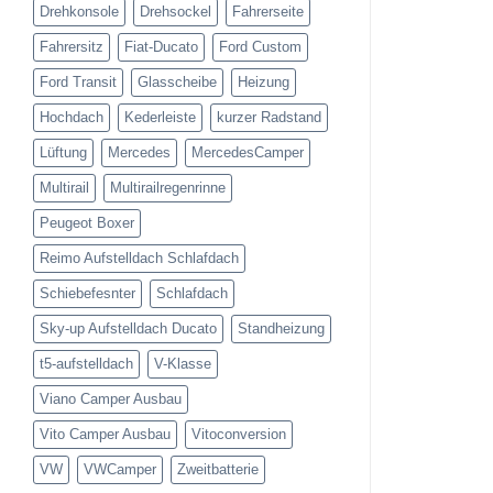
Drehkonsole
Drehsockel
Fahrerseite
Fahrersitz
Fiat-Ducato
Ford Custom
Ford Transit
Glasscheibe
Heizung
Hochdach
Kederleiste
kurzer Radstand
Lüftung
Mercedes
MercedesCamper
Multirail
Multirailregenrinne
Peugeot Boxer
Reimo Aufstelldach Schlafdach
Schiebefesnter
Schlafdach
Sky-up Aufstelldach Ducato
Standheizung
t5-aufstelldach
V-Klasse
Viano Camper Ausbau
Vito Camper Ausbau
Vitoconversion
VW
VWCamper
Zweitbatterie