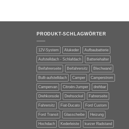
PRODUKT-SCHLAGWÖRTER
12V-System
Alukeder
Aufbaubatterie
Aufstelldach - Schlafdach
Batteriehalter
Beifahrerseite
Beifahrersitz
Blechwand
Bulli-aufstelldach
Camper
Camperstrom
Campervan
Citroën-Jumper
drehbar
Drehkonsole
Drehsockel
Fahrerseite
Fahrersitz
Fiat-Ducato
Ford Custom
Ford Transit
Glasscheibe
Heizung
Hochdach
Kederleiste
kurzer Radstand