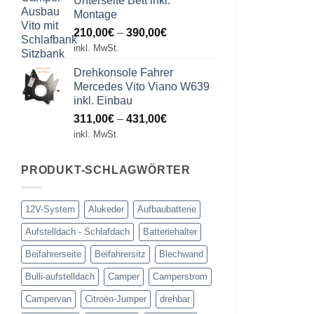
Unterseite Bett inkl.
Montage
Preisspanne:
210,00
€
–
390,00
€
210,00€
inkl. MwSt.
bis
Drehkonsole Fahrer
390,00€
Mercedes Vito Viano W639
inkl. Einbau
Preisspanne:
311,00
€
–
431,00
€
311,00€
inkl. MwSt.
bis
431,00€
PRODUKT-SCHLAGWÖRTER
12V-System
Alukeder
Aufbaubatterie
Aufstelldach - Schlafdach
Batteriehalter
Beifahrerseite
Beifahrersitz
Blechwand
Bulli-aufstelldach
Camper
Camperstrom
Campervan
Citroën-Jumper
drehbar