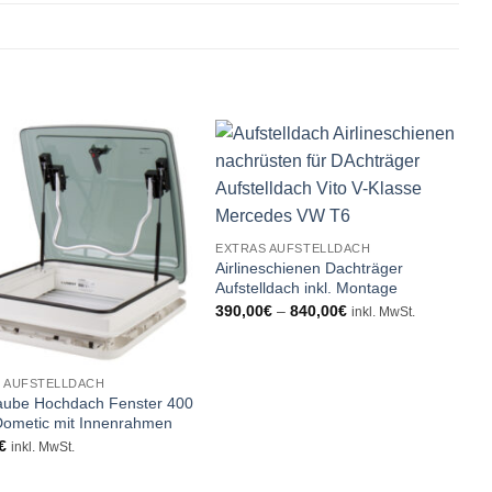
EXTRAS AUFSTELLDACH
Airlineschienen Dachträger
Aufstelldach inkl. Montage
Preisspanne:
390,00
€
–
840,00
€
inkl. MwSt.
390,00€
bis
840,00€
 AUFSTELLDACH
ube Hochdach Fenster 400
Dometic mit Innenrahmen
€
inkl. MwSt.