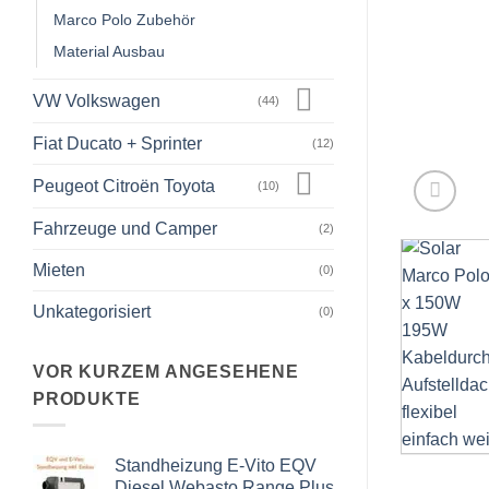
Marco Polo Zubehör
Material Ausbau
VW Volkswagen
(44)
Fiat Ducato + Sprinter
(12)
Peugeot Citroën Toyota
(10)
Fahrzeuge und Camper
(2)
Mieten
(0)
Unkategorisiert
(0)
VOR KURZEM ANGESEHENE
PRODUKTE
Standheizung E-Vito EQV
Diesel Webasto Range Plus