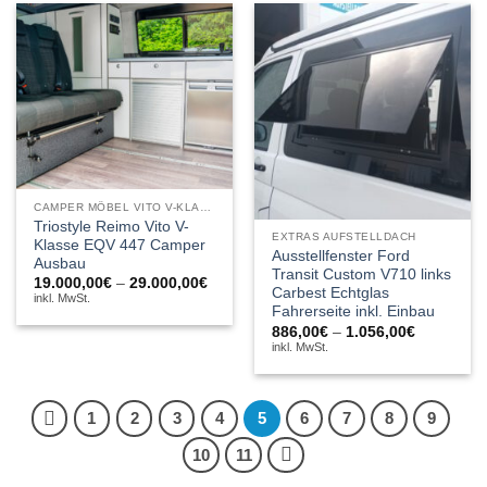
CAMPER MÖBEL VITO V-KLASSE
Triostyle Reimo Vito V-
EXTRAS AUFSTELLDACH
Klasse EQV 447 Camper
Ausstellfenster Ford
Ausbau
Transit Custom V710 links
Preisspanne:
19.000,00
€
–
29.000,00
€
Carbest Echtglas
19.000,00€
inkl. MwSt.
bis
Fahrerseite inkl. Einbau
29.000,00€
Preisspan
886,00
€
–
1.056,00
€
886,00€
inkl. MwSt.
bis
1.056,00€
1
2
3
4
5
6
7
8
9
10
11