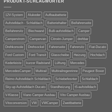
PRODUKT-SCHLAGWÖRTER
12V-System
Alukeder
Aufbaubatterie
Aufstelldach - Schlafdach
Batteriehalter
Beifahrerseite
Beifahrersitz
Blechwand
Bulli-aufstelldach
Camper
Camperstrom
Campervan
Citroën-Jumper
drehbar
Drehkonsole
Drehsockel
Fahrerseite
Fahrersitz
Fiat-Ducato
Ford Custom
Ford Transit
Glasscheibe
Heizung
Hochdach
Kederleiste
kurzer Radstand
Lüftung
Mercedes
MercedesCamper
Multirail
Multirailregenrinne
Peugeot Boxer
Reimo Aufstelldach Schlafdach
Schiebefesnter
Schlafdach
Sky-up Aufstelldach Ducato
Standheizung
t5-aufstelldach
V-Klasse
Viano Camper Ausbau
Vito Camper Ausbau
Vitoconversion
VW
VWCamper
Zweitbatterie