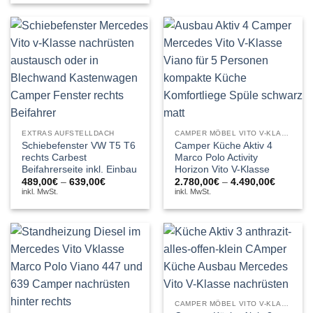
639,00€
EXTRAS AUFSTELLDACH
CAMPER MÖBEL VITO V-KLASSE
Schiebefenster VW T5 T6
Camper Küche Aktiv 4
rechts Carbest
Marco Polo Activity
Beifahrerseite inkl. Einbau
Horizon Vito V-Klasse
Preisspanne:
Preissp
489,00
€
–
639,00
€
2.780,00
€
–
4.490,00
€
489,00€
2.780,0
inkl. MwSt.
inkl. MwSt.
bis
bis
639,00€
4.490,0
CAMPER MÖBEL VITO V-KLASSE