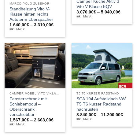
Camper Küche Aktiv 3
MARCO POLO ZUBEHÖR
Vito V-Klasse EQV
Standheizung Vito V-
Preissp
3.070,00
€
–
5.040,00
€
Klasse hinten rechts
3.070,0
inkl. MwSt.
Autoterm Eberspächer
bis
5.040,0
Preisspanne:
1.640,00
€
–
3.310,00
€
1.640,00€
inkl. MwSt.
bis
3.310,00€
CAMPER MÖBEL VITO V-KLASSE
T5 T6 KURZER RADSTAND
Fensterschrank mit
SCA 194 Aufstelldach VW
Schiebemodul –
T5 T6 kurzer Radstand
Oberschrank
nachrüsten
verschiebbar
Preiss
8.840,00
€
–
11.200,00
€
8.840,
inkl. MwSt.
Preisspanne:
1.567,00
€
–
2.663,00
€
bis
1.567,00€
inkl. MwSt.
11.200
bis
2.663,00€