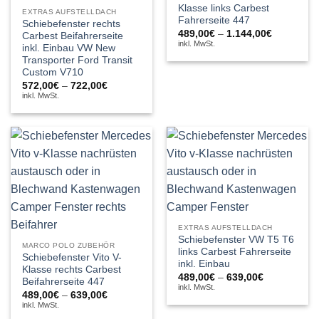
Klasse links Carbest
EXTRAS AUFSTELLDACH
Fahrerseite 447
Schiebefenster rechts
Preisspan
489,00
€
–
1.144,00
€
Carbest Beifahrerseite
489,00€
inkl. MwSt.
inkl. Einbau VW New
bis
Transporter Ford Transit
1.144,00€
Custom V710
Preisspanne:
572,00
€
–
722,00
€
572,00€
inkl. MwSt.
bis
722,00€
EXTRAS AUFSTELLDACH
Schiebefenster VW T5 T6
MARCO POLO ZUBEHÖR
links Carbest Fahrerseite
Schiebefenster Vito V-
inkl. Einbau
Klasse rechts Carbest
Preisspanne
489,00
€
–
639,00
€
Beifahrerseite 447
489,00€
inkl. MwSt.
Preisspanne:
489,00
€
–
639,00
€
bis
489,00€
639,00€
inkl. MwSt.
bis